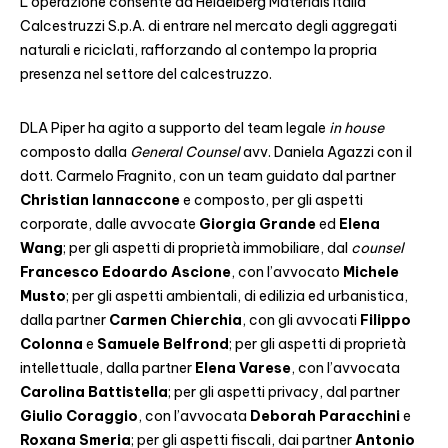
L’operazione consente ad Heidelberg Materials Italia
Calcestruzzi S.p.A. di entrare nel mercato degli aggregati
naturali e riciclati, rafforzando al contempo la propria
presenza nel settore del calcestruzzo.
DLA Piper ha agito a supporto del team legale
in house
composto dalla
General Counsel
avv. Daniela Agazzi con il
dott. Carmelo Fragnito, con un team guidato dal partner
Christian Iannaccone
e composto, per gli aspetti
corporate, dalle avvocate
Giorgia Grande
ed
Elena
Wang
; per gli aspetti di proprietà immobiliare, dal
counsel
Francesco Edoardo Ascione
, con l’avvocato
Michele
Musto
; per gli aspetti ambientali, di edilizia ed urbanistica,
dalla partner
Carmen Chierchia
, con gli avvocati
Filippo
Colonna
e
Samuele Belfrond
; per gli aspetti di proprietà
intellettuale, dalla partner
Elena Varese
, con l’avvocata
Carolina Battistella
; per gli aspetti privacy, dal partner
Giulio Coraggio
, con l’avvocata
Deborah Paracchini
e
Roxana Smeria
; per gli aspetti fiscali, dai partner
Antonio