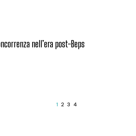
concorrenza nell’era post-Beps
1
2
3
4