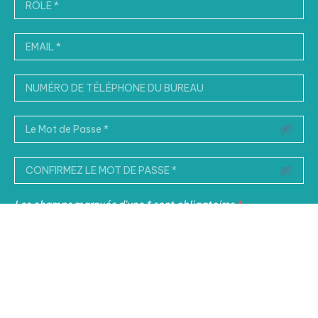
Les champs marqués d'une * sont obligatoires
*
Je déclare avoir lu et compris les
Conditions Générales
d'Utilisation
et la
Politique de Confidentialité
du Site
IT
EN
FR
中文
J'accepte de recevoir par e-mail des informations sur les
principales actualités fiscales et juridiques et sur les
FB
IN
X
YT
initiatives promues par le Cabinet.
Credits:
vitamineD