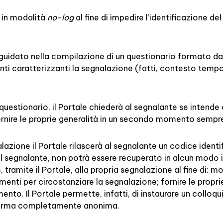
o in modalità
no-log
al fine di impedire l’identificazione d
 guidato nella compilazione di un questionario formato 
enti caratterizzanti la segnalazione (fatti, contesto tem
uestionario, il Portale chiederà al segnalante se intende 
fornire le proprie generalità in un secondo momento sempre
lazione il Portale rilascerà al segnalante un codice identi
segnalante, non potrà essere recuperato in alcun modo in
 tramite il Portale, alla propria segnalazione al fine di: mo
menti per circostanziare la segnalazione; fornire le propri
to. Il Portale permette, infatti, di instaurare un colloqui
n forma completamente anonima.