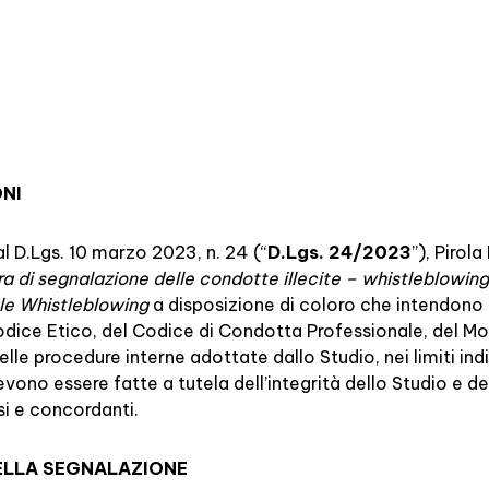
ONI
l D.Lgs. 10 marzo 2023, n. 24 (“
D.Lgs. 24/2023
”), Pirol
a di segnalazione delle condotte illecite – whistleblowing
le Whistleblowing
a disposizione di coloro che intendono 
Codice Etico, del Codice di Condotta Professionale, del M
elle procedure interne adottate dallo Studio, nei limiti ind
vono essere fatte a tutela dell’integrità dello Studio e d
si e concordanti.
DELLA SEGNALAZIONE