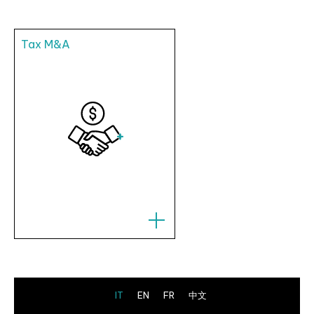
Tax M&A
IT
EN
FR
中文