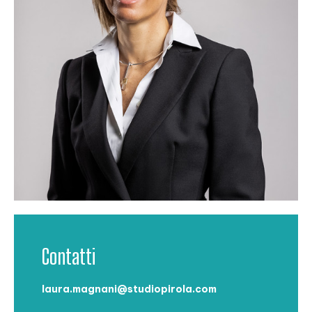
Contatti
laura.magnani@studiopirola.com