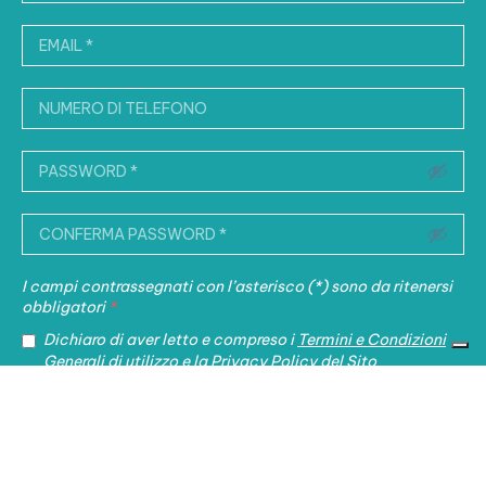
I campi contrassegnati con l’asterisco (*) sono da ritenersi
obbligatori
*
Dichiaro di aver letto e compreso i
Termini e Condizioni
Generali
di utilizzo e la
Privacy Policy
del Sito
Acconsento a ricevere a mezzo mail aggiornamenti sulle
principali novità in materia fiscale e legale e sulle
iniziative promosse dallo Studio.
IT
EN
FR
中文
FB
IN
X
YT