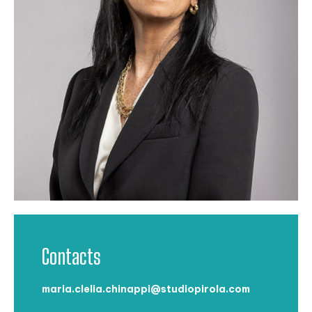
Contacts
maria.clelia.chinappi@studiopirola.com