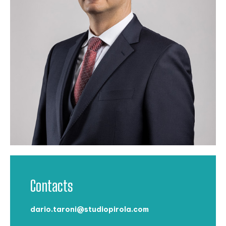
Contacts
dario.taroni@studiopirola.com