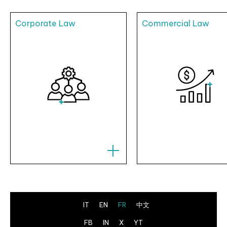
Corporate Law
Commercial Law
IT
EN
FR
中文
FB
IN
X
YT