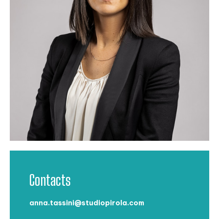
Contacts
anna.tassini@studiopirola.com